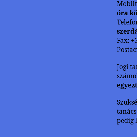
Mobilt
óra kö
Telefon
szerdá
Fax: +
Postac
Jogi ta
számo
egyez
Szüksé
tanács
pedig 