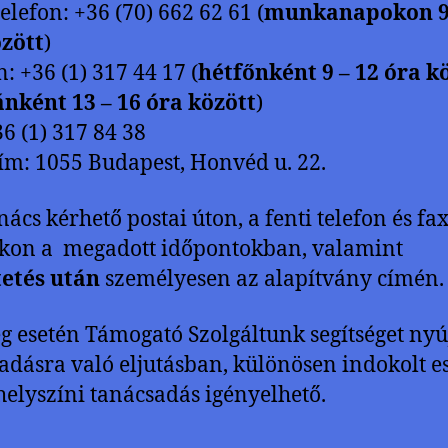
elefon: +36 (70) 662 62 61 (
munkanapokon 9 
zött
)
: +36 (1) 317 44 17 (
hétfőnként 9 – 12 óra kö
nként 13 – 16 óra között
)
36 (1) 317 84 38
ím: 1055 Budapest, Honvéd u. 22.
nács kérhető postai úton, a fenti telefon és fa
kon a megadott időpontokban, valamint
tetés után
személyesen az alapítvány címén.
g esetén Támogató Szolgáltunk segítséget nyúj
adásra való eljutásban, különösen indokolt e
helyszíni tanácsadás igényelhető.