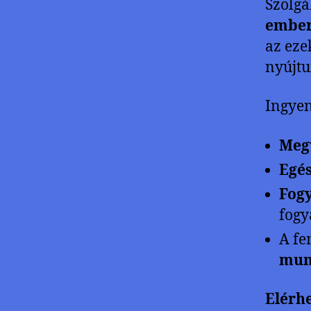
Szolgá
ember
az eze
nyújtu
Ingyen
Meg
Egés
Fog
fogy
A fe
mun
Elérh