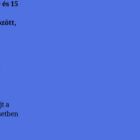
és 15
zött,
x
t a
setben