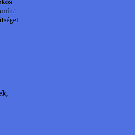
ékos
lamint
ítséget
ek,