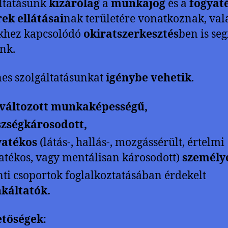
ltatásunk
kizárólag
a
munkajog
és a
fogyat
ek ellátásai
nak területére vonatkoznak, va
khez kapcsolódó
okiratszerkesztés
ben is seg
nk.
es szolgáltatásunkat
igénybe vehetik
.
változott munkaképességű,
zségkárosodott,
yatékos
(látás-, hallás-, mozgássérült, értelmi
atékos, vagy mentálisan károsodott)
személy
nti csoportok foglalkoztatásában érdekelt
káltatók.
etőségek
: